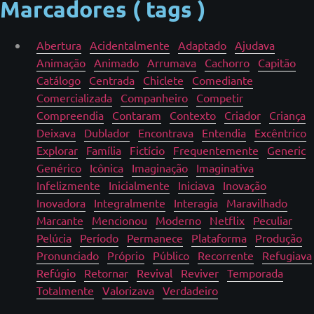
Marcadores ( tags )
Abertura
Acidentalmente
Adaptado
Ajudava
Animação
Animado
Arrumava
Cachorro
Capitão
Catálogo
Centrada
Chiclete
Comediante
Comercializada
Companheiro
Competir
Compreendia
Contaram
Contexto
Criador
Criança
Deixava
Dublador
Encontrava
Entendia
Excêntrico
Explorar
Família
Fictício
Frequentemente
Generic
Genérico
Icônica
Imaginação
Imaginativa
Infelizmente
Inicialmente
Iniciava
Inovação
Inovadora
Integralmente
Interagia
Maravilhado
Marcante
Mencionou
Moderno
Netflix
Peculiar
Pelúcia
Período
Permanece
Plataforma
Produção
Pronunciado
Próprio
Público
Recorrente
Refugiava
Refúgio
Retornar
Revival
Reviver
Temporada
Totalmente
Valorizava
Verdadeiro