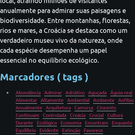
local, atraindo milhões de visitantes
anualmente para admirar suas paisagens e
biodiversidade. Entre montanhas, florestas,
rios e mares, a Croácia se destaca como um
verdadeiro museu vivo da natureza, onde
cada espécie desempenha um papel
essencial no equilíbrio ecológico.
Marcadores ( tags )
Abundância
Admirar
Adriático
Aguçada
Águia-real
Alimentar
Altamente
Ambiental
Ambiente
Anfíbio
Anualmente
Arquitetura
Camurça
Cinzento
Continuam
Controlada
Croácia
Crucial
Cultura
Durante
Ecológico
Economia
Encontram
Enquanto
Equilíbrio
Evidente
Extinção
Favorece