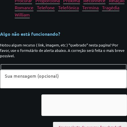
Procurar
Proporciona
Próxima
Reconhece
Relação
Romance
Telefone
Telefónica
Termina
Tragédia
William
Algo não está funcionando?
Notou algum recurso ( link, imagem, etc ) “quebrado” nesta pagina? Por
favor, use o formulário de alerta abaixo. A correção será feita o mais breve
possível.