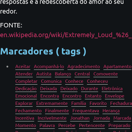
respostas e a redescoberta do amor ao seu
redor.
FONTE:
en.wikipedia.org/wiki/Extremely_Loud_%26_I
Marcadores ( tags )
Aceitar
Acompanhá-lo
Agradecimento
Apartamento
Atender
Autista
Balanço
Central
Comovente
Completar
Comunica
Conhece
Conheceu
Dedicação
Deixada
Deixado
Durante
Eletrônica
Emocional
Encontra
Encontro
Entanto
Envelope
Explorar
Extremamente
Família
Favorito
Fechadura
Fechamento
Finalmente
Frequentava
Herança
Incentiva
Incrivelmente
Jonathan
Jornada
Marcada
Momento
Palavra
Percebe
Pertencente
Preparado