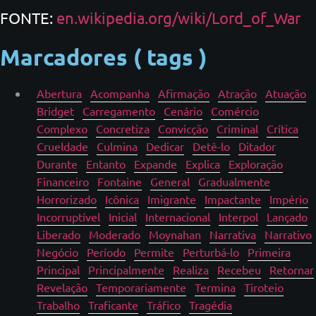
FONTE:
en.wikipedia.org/wiki/Lord_of_War
Marcadores ( tags )
Abertura
Acompanha
Afirmação
Atração
Atuação
Bridget
Carregamento
Cenário
Comércio
Complexo
Concretiza
Convicção
Criminal
Crítica
Crueldade
Culmina
Dedicar
Detê-lo
Ditador
Durante
Entanto
Expande
Explica
Exploração
Financeiro
Fontaine
General
Gradualmente
Horrorizado
Icônica
Imigrante
Impactante
Império
Incorruptível
Inicial
Internacional
Interpol
Lançado
Liberado
Moderado
Moynahan
Narrativa
Narrativo
Negócio
Período
Permite
Perturbá-lo
Primeira
Principal
Principalmente
Realiza
Recebeu
Retornar
Revelação
Temporariamente
Termina
Tiroteio
Trabalho
Traficante
Tráfico
Tragédia