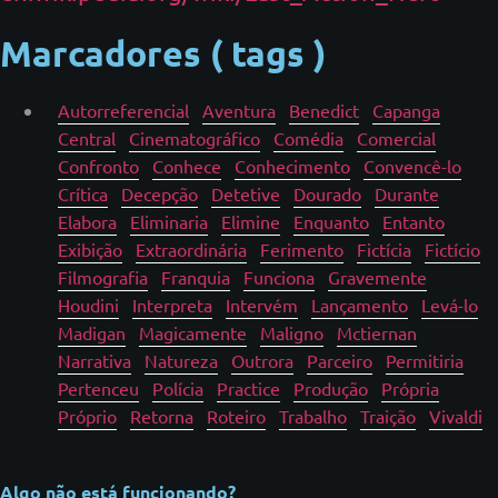
Marcadores ( tags )
Autorreferencial
Aventura
Benedict
Capanga
Central
Cinematográfico
Comédia
Comercial
Confronto
Conhece
Conhecimento
Convencê-lo
Crítica
Decepção
Detetive
Dourado
Durante
Elabora
Eliminaria
Elimine
Enquanto
Entanto
Exibição
Extraordinária
Ferimento
Fictícia
Fictício
Filmografia
Franquia
Funciona
Gravemente
Houdini
Interpreta
Intervém
Lançamento
Levá-lo
Madigan
Magicamente
Maligno
Mctiernan
Narrativa
Natureza
Outrora
Parceiro
Permitiria
Pertenceu
Polícia
Practice
Produção
Própria
Próprio
Retorna
Roteiro
Trabalho
Traição
Vivaldi
Algo não está funcionando?