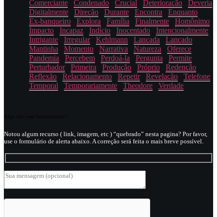
Comerciante
Condenado
Crucial
Deterioração
Deveria
Digitalmente
Direção
Durante
Encontra
Enquanto
Ex-banqueiro
Explora
Família
Finalmente
Homônimo
Impacto
Incapaz
Indício
Inocentado
Intencionalmente
Intrigante
Irregular
Kehlmann
Lançada
Lançado
Mantinha
Momento
Narrativa
Natureza
Oferece
Pandemia
Percebem
Perdoá-la
Pergunta
Permite
Perturbador
Primeira
Produção
Próprio
Redenção
Reflexão
Relacionamento
Repetir
Revelação
Telefone
Temporal
Temporariamente
Theodore
Verdade
Algo não está funcionando?
Notou algum recurso ( link, imagem, etc ) “quebrado” nesta pagina? Por favor,
use o formulário de alerta abaixo. A correção será feita o mais breve possível.