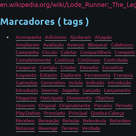
en.wikipedia.org/wiki/Lode_Runner:_The_L
Marcadores ( tags )
Acompanha
Adicionou
Ajudaram
Alçapão
Ampliaram
Avaliação
Avançar
Bloquear
Calabouço
Campanha
Círculo
Coletar
Compartilhem
Competir
Completamente
Contínua
Continuou
Controlado
Cooperar
Corrigiu
Criador
Elevador
Encontrar
Enquanto
Entanto
Exploram
Ferramenta
Franquia
Gameplay
Generation
Incluía
Indicado
Introdução
Introduziu
Inverno
Jogador
Lançado
Lançamento
Magazine
Metrópole
Movimento
Objetivo
Ocorrem
Original
Originalmente
Parceiro
Período
PlayStation
Premiado
Principal
Quebra-Cabeça
Recebeu
Recepção
Relação
Relevância
Retardam
Retornar
Revenge
Terreno
Verdade