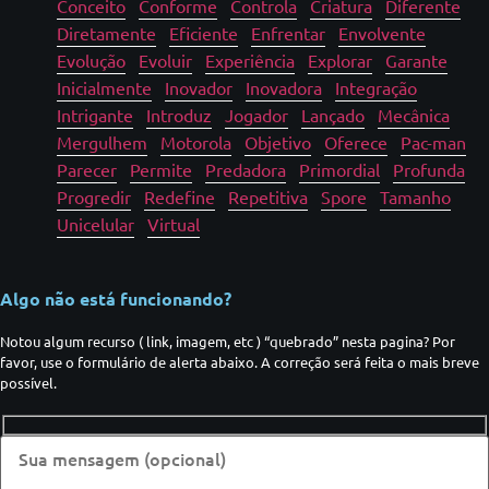
Conceito
Conforme
Controla
Criatura
Diferente
Diretamente
Eficiente
Enfrentar
Envolvente
Evolução
Evoluir
Experiência
Explorar
Garante
Inicialmente
Inovador
Inovadora
Integração
Intrigante
Introduz
Jogador
Lançado
Mecânica
Mergulhem
Motorola
Objetivo
Oferece
Pac-man
Parecer
Permite
Predadora
Primordial
Profunda
Progredir
Redefine
Repetitiva
Spore
Tamanho
Unicelular
Virtual
Algo não está funcionando?
Notou algum recurso ( link, imagem, etc ) “quebrado” nesta pagina? Por
favor, use o formulário de alerta abaixo. A correção será feita o mais breve
possível.