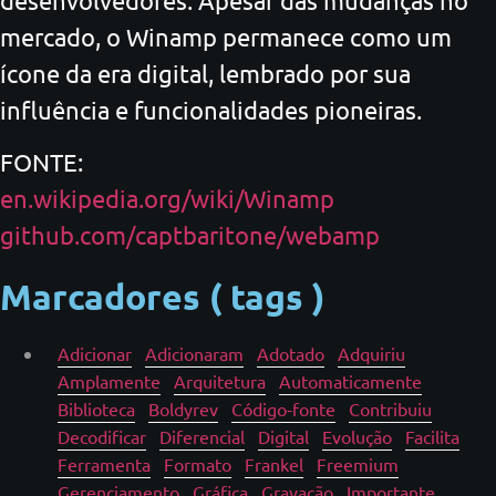
mercado, o Winamp permanece como um
ícone da era digital, lembrado por sua
influência e funcionalidades pioneiras.
FONTE:
en.wikipedia.org/wiki/Winamp
github.com/captbaritone/webamp
Marcadores ( tags )
Adicionar
Adicionaram
Adotado
Adquiriu
Amplamente
Arquitetura
Automaticamente
Biblioteca
Boldyrev
Código-fonte
Contribuiu
Decodificar
Diferencial
Digital
Evolução
Facilita
Ferramenta
Formato
Frankel
Freemium
Gerenciamento
Gráfica
Gravação
Importante