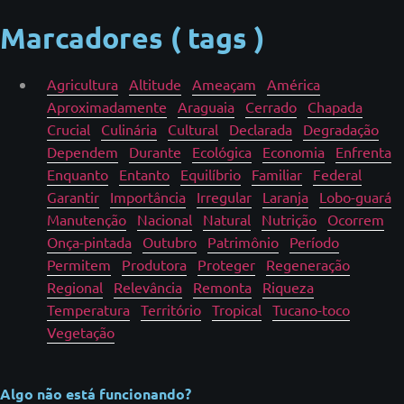
Marcadores ( tags )
Agricultura
Altitude
Ameaçam
América
Aproximadamente
Araguaia
Cerrado
Chapada
Crucial
Culinária
Cultural
Declarada
Degradação
Dependem
Durante
Ecológica
Economia
Enfrenta
Enquanto
Entanto
Equilíbrio
Familiar
Federal
Garantir
Importância
Irregular
Laranja
Lobo-guará
Manutenção
Nacional
Natural
Nutrição
Ocorrem
Onça-pintada
Outubro
Patrimônio
Período
Permitem
Produtora
Proteger
Regeneração
Regional
Relevância
Remonta
Riqueza
Temperatura
Território
Tropical
Tucano-toco
Vegetação
Algo não está funcionando?