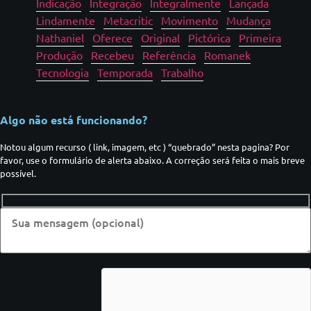
Indicação
Integração
Integralmente
Lançada
Lindamente
Metacritic
Movimento
Mudança
Nathaniel
Oferece
Original
Pictórica
Primeira
Produção
Recebeu
Referência
Romanek
Tecnologia
Temporada
Trabalho
Algo não está funcionando?
Notou algum recurso ( link, imagem, etc ) “quebrado” nesta pagina? Por
favor, use o formulário de alerta abaixo. A correção será feita o mais breve
possível.