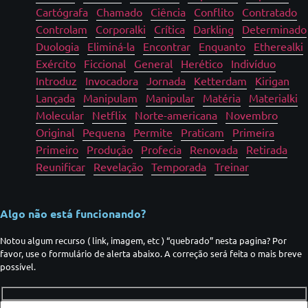
Cartógrafa
Chamado
Ciência
Conflito
Contratado
Controlam
Corporalki
Crítica
Darkling
Determinado
Duologia
Eliminá-la
Encontrar
Enquanto
Etherealki
Exército
Ficcional
General
Herético
Indivíduo
Introduz
Invocadora
Jornada
Ketterdam
Kirigan
Lançada
Manipulam
Manipular
Matéria
Materialki
Molecular
Netflix
Norte-americana
Novembro
Original
Pequena
Permite
Praticam
Primeira
Primeiro
Produção
Profecia
Renovada
Retirada
Reunificar
Revelação
Temporada
Treinar
Algo não está funcionando?
Notou algum recurso ( link, imagem, etc ) “quebrado” nesta pagina? Por
favor, use o formulário de alerta abaixo. A correção será feita o mais breve
possível.