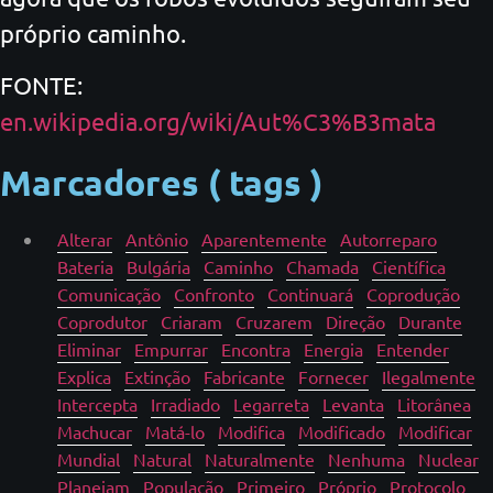
próprio caminho.
FONTE:
en.wikipedia.org/wiki/Aut%C3%B3mata
Marcadores ( tags )
Alterar
Antônio
Aparentemente
Autorreparo
Bateria
Bulgária
Caminho
Chamada
Científica
Comunicação
Confronto
Continuará
Coprodução
Coprodutor
Criaram
Cruzarem
Direção
Durante
Eliminar
Empurrar
Encontra
Energia
Entender
Explica
Extinção
Fabricante
Fornecer
Ilegalmente
Intercepta
Irradiado
Legarreta
Levanta
Litorânea
Machucar
Matá-lo
Modifica
Modificado
Modificar
Mundial
Natural
Naturalmente
Nenhuma
Nuclear
Planejam
População
Primeiro
Próprio
Protocolo