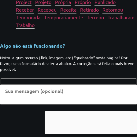
Project
Projeto
Própria
Próprio
Publicado
Receber
Recebeu
Receita
Retirado
Retornou
Temporada
Temporariamente
Terreno
Trabalharam
Trabalho
Algo não está funcionando?
Notou algum recurso ( link, imagem, etc ) “quebrado” nesta pagina? Por
favor, use o formulário de alerta abaixo. A correção será feita o mais breve
possível.