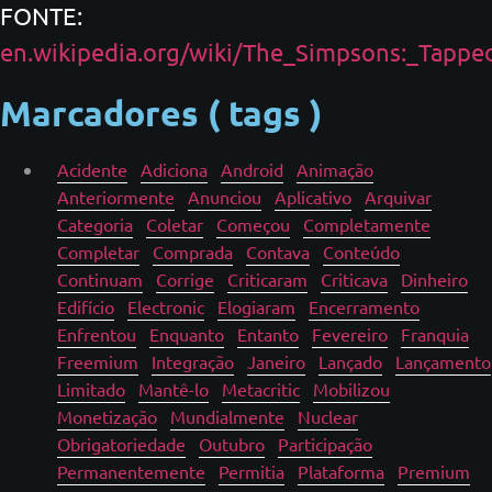
FONTE:
en.wikipedia.org/wiki/The_Simpsons:_Tapp
Marcadores ( tags )
Acidente
Adiciona
Android
Animação
Anteriormente
Anunciou
Aplicativo
Arquivar
Categoria
Coletar
Começou
Completamente
Completar
Comprada
Contava
Conteúdo
Continuam
Corrige
Criticaram
Criticava
Dinheiro
Edifício
Electronic
Elogiaram
Encerramento
Enfrentou
Enquanto
Entanto
Fevereiro
Franquia
Freemium
Integração
Janeiro
Lançado
Lançamento
Limitado
Mantê-lo
Metacritic
Mobilizou
Monetização
Mundialmente
Nuclear
Obrigatoriedade
Outubro
Participação
Permanentemente
Permitia
Plataforma
Premium