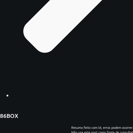
86BOX
Resumo feito com IA; erros podem ocorrer.
Não use este post como fonte de consulta!