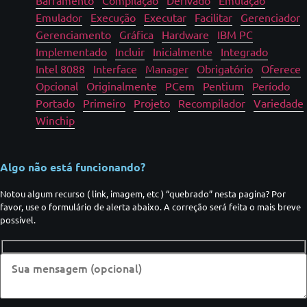
Barramento
Compilação
Derivado
Emulação
Emulador
Execução
Executar
Facilitar
Gerenciador
Gerenciamento
Gráfica
Hardware
IBM PC
Implementado
Incluir
Inicialmente
Integrado
Intel 8088
Interface
Manager
Obrigatório
Oferece
Opcional
Originalmente
PCem
Pentium
Período
Portado
Primeiro
Projeto
Recompilador
Variedade
Winchip
Algo não está funcionando?
Notou algum recurso ( link, imagem, etc ) “quebrado” nesta pagina? Por
favor, use o formulário de alerta abaixo. A correção será feita o mais breve
possível.