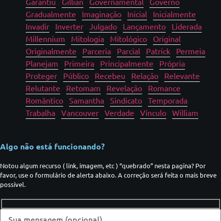
Garantiu
Gillian
Governamental
Governo
Gradualmente
Imaginação
Inicial
Inicialmente
Invadir
Inverter
Julgado
Lançamento
Liderada
Millennium
Mitologia
Mitológico
Original
Originalmente
Parceria
Parcial
Patrick
Permeia
Planejam
Primeira
Principalmente
Própria
Proteger
Público
Recebeu
Relação
Relevante
Relutante
Retomam
Revelação
Romance
Romântico
Samantha
Sindicato
Temporada
Trabalha
Vancouver
Verdade
Vínculo
William
Algo não está funcionando?
Notou algum recurso ( link, imagem, etc ) “quebrado” nesta pagina? Por
favor, use o formulário de alerta abaixo. A correção será feita o mais breve
possível.