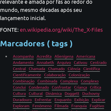
relevante e amada por fãs ao redor do
mundo, mesmo décadas após seu
lançamento inicial.
FONTE:
en.wikipedia.org/wiki/The_X-Files
Marcadores ( tags )
Acompanha
Acredita
Alienígena
Americana
Andamento
Annabeth
Arquivo
Cativou
Centrado
Central
Chamada
Chamado
Ciência
Científica
Cientificamente
Colaboração
Colonização
Combinação
Combinada
Complexa
Complexo
Conclui
Condenado
Confrontar
Criança
Crítica
Cultura
Cultural
Dinâmica
Doggett
Duchovny
Duradouro
Enfrentar
Enquanto
Exibição
Explicar
Exploram
Fenômeno
Filmada
Franquia
Fugitivo