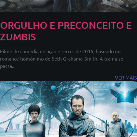
ORGULHO E PRECONCEITO E
ZUMBIS
Filme de comédia de ação e terror de 2016, baseado no
romance homônimo de Seth Grahame-Smith. A trama se
passa...
VER MAIS