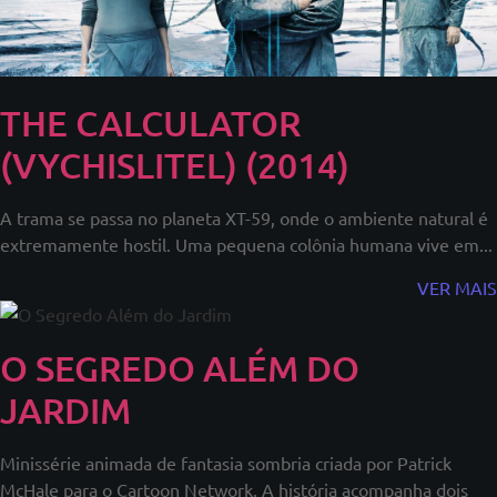
THE CALCULATOR
(VYCHISLITEL) (2014)
A trama se passa no planeta XT-59, onde o ambiente natural é
extremamente hostil. Uma pequena colônia humana vive em...
VER MAIS
O SEGREDO ALÉM DO
JARDIM
Minissérie animada de fantasia sombria criada por Patrick
McHale para o Cartoon Network. A história acompanha dois